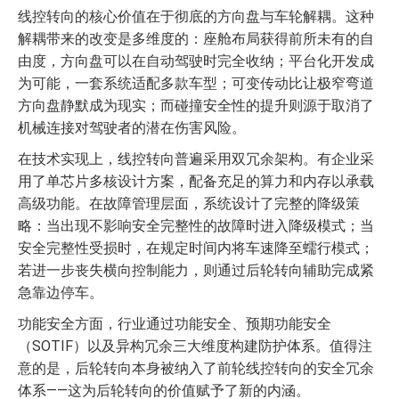
线控转向的核心价值在于彻底的方向盘与车轮解耦。这种
解耦带来的改变是多维度的：座舱布局获得前所未有的自
由度，方向盘可以在自动驾驶时完全收纳；平台化开发成
为可能，一套系统适配多款车型；可变传动比让极窄弯道
方向盘静默成为现实；而碰撞安全性的提升则源于取消了
机械连接对驾驶者的潜在伤害风险。
在技术实现上，线控转向普遍采用双冗余架构。有企业采
用了单芯片多核设计方案，配备充足的算力和内存以承载
高级功能。在故障管理层面，系统设计了完整的降级策
略：当出现不影响安全完整性的故障时进入降级模式；当
安全完整性受损时，在规定时间内将车速降至蠕行模式；
若进一步丧失横向控制能力，则通过后轮转向辅助完成紧
急靠边停车。
功能安全方面，行业通过功能安全、预期功能安全
（SOTIF）以及异构冗余三大维度构建防护体系。值得注
意的是，后轮转向本身被纳入了前轮线控转向的安全冗余
体系——这为后轮转向的价值赋予了新的内涵。