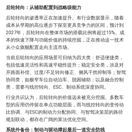
后轮转向：从辅助配置到战略级能力
后轮转向的渗透率正在加速提升。有行业数据显示，随着
成本从早期的高位逐步下探至更具竞争力的区间，预计到
2027年，后轮转向在整体市场的搭载比例将超过15%。成
本的快速下降与功能价值的持续挖掘，正在推动这一技术
从小众旗舰配置走向主流市场。
当前后轮转向的应用场景可归纳为四大类：舒适便捷类，
包括低速灵活性和高速平稳性提升；稳定安全类，涉及对
开路面补偿、过度/不足转向修正、侧风干扰抑制等；智驾
协同类，如极窄车位自动泊车、脱困辅助；以及融合控制
类，需要与线控转向、ESC、制动系统深度协同。
行业共识认为，后轮转向的价值远未被充分挖掘。多数车
型的应用仍停留在单点功能层面，而与线控转向的变传动
比协调、与ESC的制动力分配协同、与智驾决策层的路径
规划联动，都存在广阔的算法优化空间。
系统外备份：制动与驱动撑起最后一道安全防线