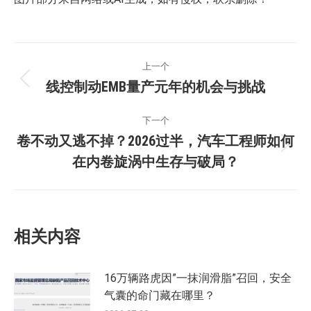
文
上一个
章
线控制动EMB量产元年的机会与挑战
上
一
导
下一个
篇：
卷不动又逃不掉？2026过半，汽车工程师如何
航
下
在内卷旋涡中生存与破局？
一
篇：
相关内容
16万辆路虎因”一抹润滑脂”召回，安全
气囊的命门藏在哪里？