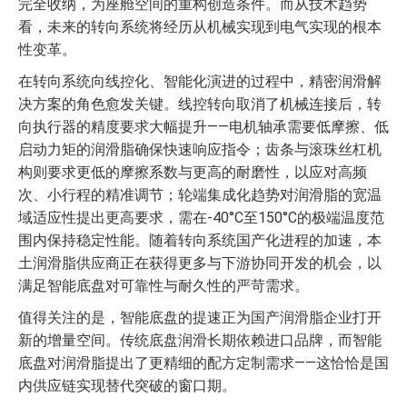
完全收纳，为座舱空间的重构创造条件。而从技术趋势
看，未来的转向系统将经历从机械实现到电气实现的根本
性变革。
在转向系统向线控化、智能化演进的过程中，精密润滑解
决方案的角色愈发关键。线控转向取消了机械连接后，转
向执行器的精度要求大幅提升——电机轴承需要低摩擦、低
启动力矩的润滑脂确保快速响应指令；齿条与滚珠丝杠机
构则要求更低的摩擦系数与更高的耐磨性，以应对高频
次、小行程的精准调节；轮端集成化趋势对润滑脂的宽温
域适应性提出更高要求，需在-40°C至150°C的极端温度范
围内保持稳定性能。随着转向系统国产化进程的加速，本
土润滑脂供应商正在获得更多与下游协同开发的机会，以
满足智能底盘对可靠性与耐久性的严苛需求。
值得关注的是，智能底盘的提速正为国产润滑脂企业打开
新的增量空间。传统底盘润滑长期依赖进口品牌，而智能
底盘对润滑脂提出了更精细的配方定制需求——这恰恰是国
内供应链实现替代突破的窗口期。