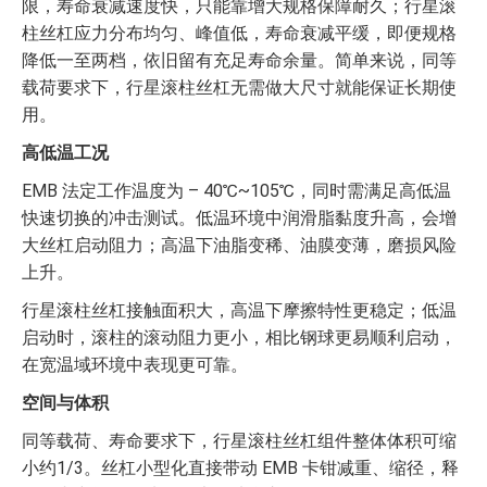
限，寿命衰减速度快，只能靠增大规格保障耐久；行星滚
柱丝杠应力分布均匀、峰值低，寿命衰减平缓，即便规格
降低一至两档，依旧留有充足寿命余量。简单来说，同等
载荷要求下，行星滚柱丝杠无需做大尺寸就能保证长期使
用。
高低温工况
EMB 法定工作温度为 – 40℃~105℃，同时需满足高低温
快速切换的冲击测试。低温环境中润滑脂黏度升高，会增
大丝杠启动阻力；高温下油脂变稀、油膜变薄，磨损风险
上升。
行星滚柱丝杠接触面积大，高温下摩擦特性更稳定；低温
启动时，滚柱的滚动阻力更小，相比钢球更易顺利启动，
在宽温域环境中表现更可靠。
空间与体积
同等载荷、寿命要求下，行星滚柱丝杠组件整体体积可缩
小约1/3。丝杠小型化直接带动 EMB 卡钳减重、缩径，释