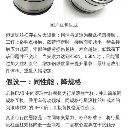
图片豆包生成
但滚珠丝杠存在先天短板：钢球与滚道为赫兹椭圆接触，
工程上俗称点接触。载荷恒定时，接触面积越小，赫兹接
触应力越高，零部件疲劳损伤越快、寿命越短。低载荷下
该问题并不突出，当夹紧力达到45kN、65kN 时，只能通
过加大丝杠直径、增加钢球数量来提升承载，最终造成组
件体积、重量大幅增加。
假设一：同性能，降规格
若将EMB 中的滚珠丝杠替换为行星滚柱丝杠，并非简单同
规格互换。乘用车传动领域，同规格行星滚柱丝杠成本约
为滚珠丝杠的 4~7 倍，直接替换毫无性价比。
真正可行的思路是：在同等夹紧力、寿命标准下，将行星
滚柱丝杠规格降低一至两档。二者核心差异在于接触形