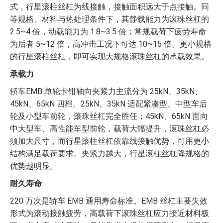
式，行星滚柱丝杠为线接触，接触面积远大于点接触。同
等规格、材料与热处理条件下，其静载能力为滚珠丝杠的
2.5~4 倍，动载能力为 1.8~3.5 倍；常规载荷下疲劳寿命
为后者 5~12 倍，高冲击工况下可达 10~15 倍。更小规格
的行星滚柱丝杠，即可实现大规格滚珠丝杠的承载效果。
承载力
轿车EMB 单轮卡钳轴向夹紧力主流分为 25kN、35kN、
45kN、65kN 四档。25kN、35kN 适配紧凑型、中型车后
轮及小型车前轮，滚珠丝杠完全胜任；45kN、65kN 面向
中大型车、高性能车型前轮，载荷大幅提升，滚珠丝杠必
须加大尺寸，而行星滚柱丝杠依靠线接触优势，可用更小
结构满足载荷要求。夹紧力越大，行星滚柱丝杠降规格的
优势越明显。
耐久寿命
220 万次是轿车 EMB 通用寿命标准。EMB 丝杠主要失效
形式为滚动接触疲劳，高载荷下滚珠丝杠应力接近材料极