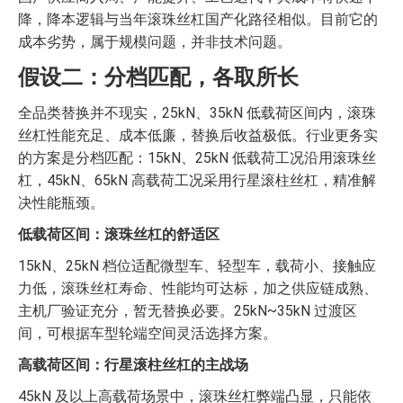
降，降本逻辑与当年滚珠丝杠国产化路径相似。目前它的
成本劣势，属于规模问题，并非技术问题。
假设二：分档匹配，各取所长
全品类替换并不现实，25kN、35kN 低载荷区间内，滚珠
丝杠性能充足、成本低廉，替换后收益极低。行业更务实
的方案是分档匹配：15kN、25kN 低载荷工况沿用滚珠丝
杠，45kN、65kN 高载荷工况采用行星滚柱丝杠，精准解
决性能瓶颈。
低载荷区间：滚珠丝杠的舒适区
15kN、25kN 档位适配微型车、轻型车，载荷小、接触应
力低，滚珠丝杠寿命、性能均可达标，加之供应链成熟、
主机厂验证充分，暂无替换必要。25kN~35kN 过渡区
间，可根据车型轮端空间灵活选择方案。
高载荷区间：行星滚柱丝杠的主战场
45kN 及以上高载荷场景中，滚珠丝杠弊端凸显，只能依