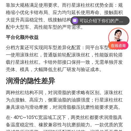
靠加大规格满足使用要求。而行星滚柱丝杠优势全面：规
格缩小优化卡钳布局、应力均匀延长使用寿命、接触面积
可以介绍下你们的产品么
大提升高温稳定性、线接触结构抗冲击能力更强，完美适
你们是怎么收费的呢
配中大型车、高性能车型的严苛需求。
平台化额外收益
分档方案还可实现同车型差异化配置：同平台车型后轮统
一使用滚珠丝杠，普通版前轮配滚珠丝杠，性能版前轮搭
载行星滚柱丝杠。卡钳外部接口保持一致，无需单独开发
壳体、模具，大幅降低主机厂研发与验证成本。
润滑的隐性差异
两种丝杠结构不同，对润滑脂的要求略有区别。滚珠丝杠
为点接触、高应力，侧重油脂的油膜强度；行星滚柱丝杠
兼具滚动与滑动摩擦，对润滑脂极压抗磨性能要求更高。
在- 40℃~105℃宽温域工况下，两类丝杠都要求润滑脂具
备温度稳定性、橡胶兼容性与抗磨损能力。一款优质的宽