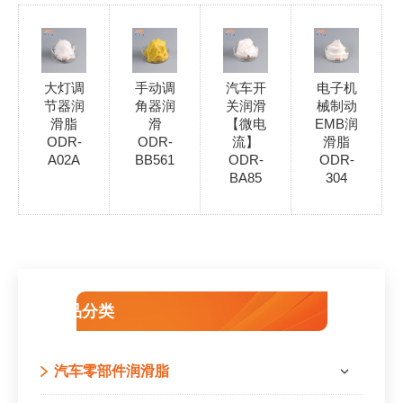
大灯调
手动调
汽车开
电子机
节器润
角器润
关润滑
械制动
滑脂
滑
【微电
EMB润
ODR-
ODR-
流】
滑脂
A02A
BB561
ODR-
ODR-
BA85
304
产品分类
汽车零部件润滑脂