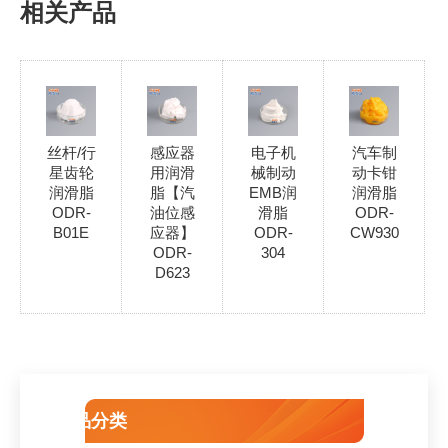
相关产品
丝杆/行
感应器
电子机
汽车制
星齿轮
用润滑
械制动
动卡钳
润滑脂
脂【汽
EMB润
润滑脂
ODR-
油位感
滑脂
ODR-
B01E
应器】
ODR-
CW930
ODR-
304
D623
产品分类