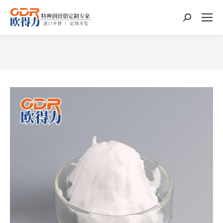
搜
索：
您在这里：